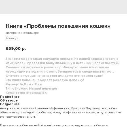
Книга «Проблемы поведения кошек»
Догфренд Паблишерс
Артикул:
659,00
р.
Знакома ли вам такая ситуация: поведение вашей кошки внезапно
изменилось, превратив вашу любимицу в источник неприятностей?
Сначала вы пытаетесь решить проблему хорошо известными
народными методами, потом обращаетесь к специалистам, но…
От этого ситуация не меняется или даже становится хуже!
Эта книга наконец оборвёт роковую цепочку!
Размер: 14,8 см x 21 см
Тип обложки: Мягкий переплет
Количество страниц: 164
Подробнее
Об авторе
Подробнее
Автор книги, известный немецкий фелинолог, Кристине Хаушильд подробно
объясняет суть каждой проблемы, исходя из физиологии кошек, и путь решения
становится очевидным.
В данном пособии вы найдёте информацию по следующим проблемам: