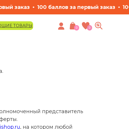
а первый заказ
100 баллов за первый заказ
ЮЩИЕ ТОВАРЫ
0
0
а.
полномоченный представитель
ферты.
lishop.ru
, на котором любой