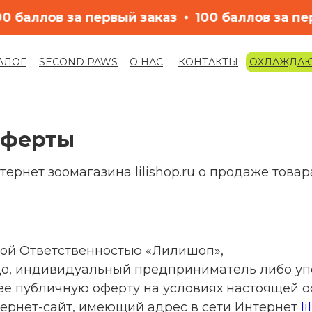
100 баллов за первый заказ
100 баллов з
АЛОГ
SECOND PAWS
О НАС
КОНТАКТЫ
ОХЛАЖДА
LET'S GO!
оферты
рнет зоомагазина lilishop.ru о продаже товар
ой Ответственностью «Лилишоп»,
цо, индивидуальный предприниматель либо у
е публичную оферту на условиях настоящей о
нтернет-сайт, имеющий адрес в сети Интернет
li