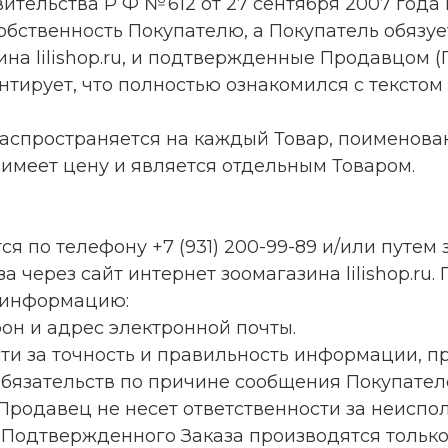
ельства Р Ф № 612 от 27 сентября 2007 года 
собственность Покупателю, а Покупатель обязуе
ина lilishop.ru, и подтвержденные Продавцом 
антирует, что полностью ознакомился с тексто
 распространяется на каждый Товар, поименов
 имеет цену и является отдельным Товаром.
ся по телефону +7 (931) 200-99-89 и/или путе
 через сайт интернет зоомагазина lilishop.ru
 информацию:
фон и адрес электронной почты.
ости за точность и правильность информации, 
бязательств по причине сообщения Покупател
, Продавец не несет ответственности за неисп
Подтвержденного Заказа производятся только