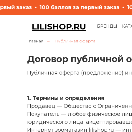
а первый заказ
100 баллов за первый заказ
LILISHOP.RU
БРЕНДЫ
КАТ
LET'S GO!
Главная
Публичная оферта
→
Договор публичной 
Публичная оферта (предложение) инте
1. Термины и определения
Продавец — Общество с Ограниченн
Покупатель — любое физическое ли
юридического лица, акцептировавше
Интернет зоомагазин lilishop.ru — и