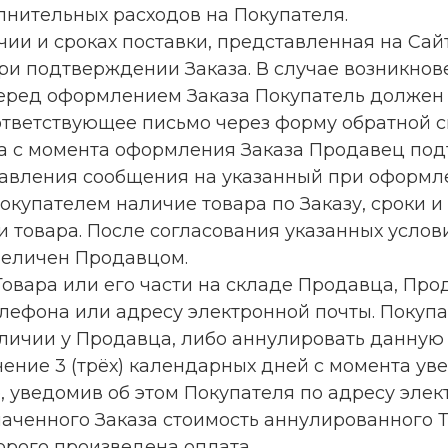
лнительных расходов на Покупателя.
ичии и сроках поставки, представленная на Сай
и подтверждении Заказа. В случае возникнове
перед оформлением Заказа Покупатель должен 
соответствующее письмо через форму обратной с
 часа с момента оформления Заказа Продавец п
равления сообщения на указанный при оформл
окупателем наличие товара по Заказу, сроки и
и товара. После согласования указанных усло
величен Продавцом.
о Товара или его части на складе Продавца, П
лефона или адресу электронной почты. Покупа
личии у Продавца, либо аннулировать данную 
чение 3 (трёх) календарных дней с момента у
, уведомив об этом Покупателя по адресу элек
плаченного Заказа стоимость аннулированного
орого произведена оплата.