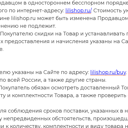
родавцом в одностороннем бесспорном порядке
го по интернет-адресу:
lilishop.ru/
. Стоимость у
зине lilishop.ru может быть изменена Продавц
енению не подлежит.
 Покупателю скидки на Товар и устанавливать 
 их предоставления и начисления указаны на С
е.
телю указаны на Сайте по адресу:
lilishop.ru/buy
.
по всей России, а также другие страны.
, Покупатель обязан осмотреть доставленный То
ту и комплектности Товара, а также проверить
для соблюдения сроков поставки, указанных в 
у непредвиденных обстоятельств, произошедш
ии к количеству, комплектности и виду товара