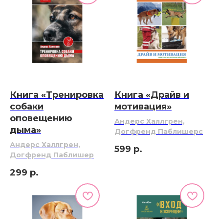
Книга «Тренировка
Книга «Драйв и
собаки
мотивация»
оповещению
Андерс Халлгрен,
дыма»
Догфренд Паблишерс
Андерс Халлгрен,
599
р.
Догфренд Паблишер
299
р.