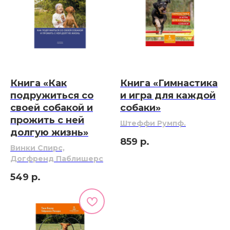
Книга «Как
Книга «Гимнастика
подружиться со
и игра для каждой
своей собакой и
собаки»
прожить с ней
Штеффи Румпф.
долгую жизнь»
859
р.
Винки Спирс,
Догфренд Паблишерс
549
р.