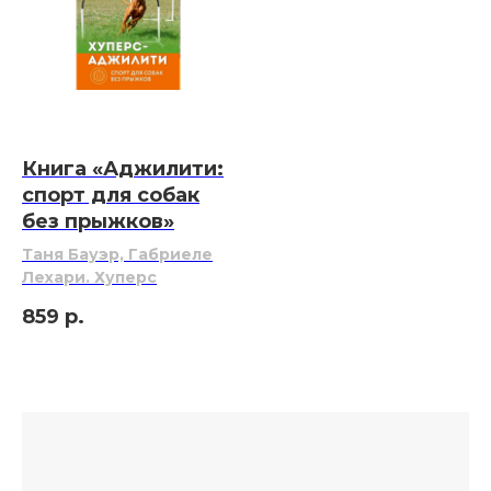
Книга «Аджилити:
спорт для собак
без прыжков»
Таня Бауэр, Габриеле
Лехари. Хуперс
859
р.