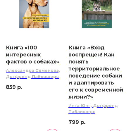
Книга «100
Книга «Вход
интересных
воспрещен! Как
фактов о собаках»
понять
территориальное
Александра Семенова,
поведение собаки
Догфренд Паблишерс
и адаптировать
859
р.
его к современной
жизни?»
Инга Юнг, Догфренд
Паблишерс
799
р.