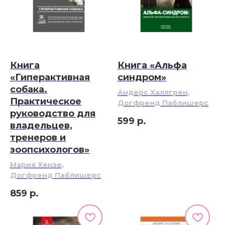
Книга
Книга «Альфа
«Гиперактивная
синдром»
собака.
Андерс Халлгрен,
Практическое
Догфренд Паблишерс
руководство для
599
р.
владельцев,
тренеров и
зоопсихологов»
Мария Хензе,
Догфренд Паблишерс
859
р.