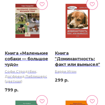
Книга «Маленькие
Книга
собаки — большое
"Доминантность:
чудо»
факт или вымысел"
Софи Стродтбек,
Барри Итон
Догфренд Паблишерс
299
р.
(цветная)
799
р.