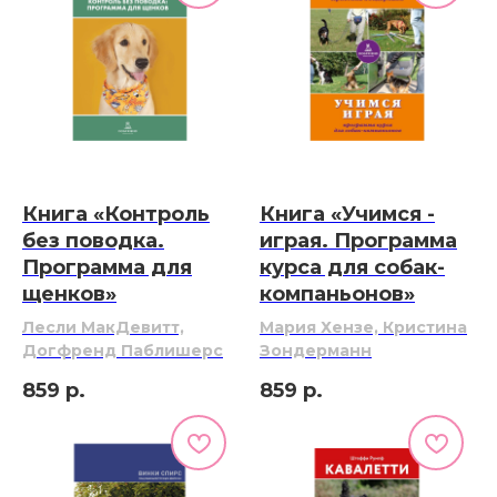
Книга «Контроль
Книга «Учимся -
без поводка.
играя. Программа
Программа для
курса для собак-
щенков»
компаньонов»
Лесли МакДевитт,
Мария Хензе, Кристина
Догфренд Паблишерс
Зондерманн
859
р.
859
р.