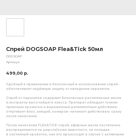
Спрей DOGSOAP Flea&Tick 50мл
DOGSOAP
Артикул:
499,00
р.
Удобный в применении и безопасный в использовании спрей -
обеспечивает надёжную защиту от нападения паразитов.
Спрей от паразитов содержит безопасные растительные масла
и экстракты высочайшего класса. Препарат обладает тонким
приятным ароматом и выраженным репеллентным действием:
отпугивает блох, клещей, комаров- начинает действовать сразу
после нанесения.
После нанесения FLEA&TICK спрей, эфирные масла постепенно
распределяются на шерсти/коже животного, не попадая
в системный кровоток, как это происходит в случае с активными