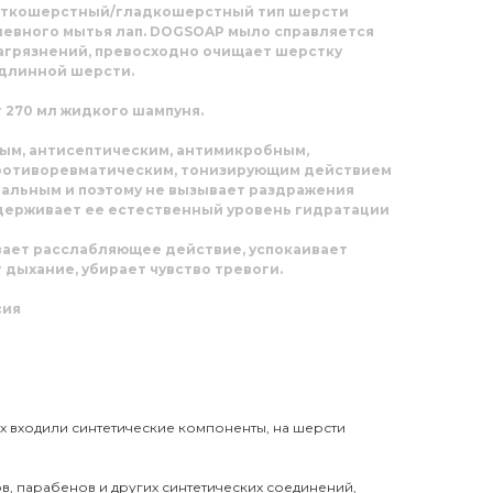
роткошерстный/гладкошерстный тип шерсти
дневного мытья лап. DOGSOAP мыло справляется
агрязнений, превосходно очищает шерстку
 длинной шерсти.
 270 мл жидкого шампуня.
ым, антисептическим, антимикробным,
ротиворевматическим, тонизирующим действием
ральным и поэтому не вызывает раздражения
держивает ее естественный уровень гидратации
ет расслабляющее действие, успокаивает
 дыхание, убирает чувство тревоги.
сия
х входили синтетические компоненты, на шерсти
ов, парабенов и других синтетических соединений,