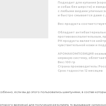
Подходит для купания (ко
и собак без шерсти) и еже
с любыми видами уличных з
и быстро смывается даже с
Вес продукта соответствует
Обладает антибактериальн
противовоспалительным, п
РН продукта является нейт
чувствительной кожи и под
АРОМАКОМПОЗИЦИЯ оказыва
нервную систему, облегчает
Вес: 100 гр
Страна производитель: Рос
Срок годности: 12 месяцев
бенно, если вы до этого пользовались шампунями, в состав которы
екоторого времени) для получения результата, тк вымывание силикон