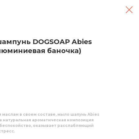
шампунь DOGSOAP Abies
(алюминиевая баночка)
маслам в своем составе, мыло шапунь Abies
, а натуральная ароматическая композиция
 беспокойство, оказывает расслабляющий
стресс.