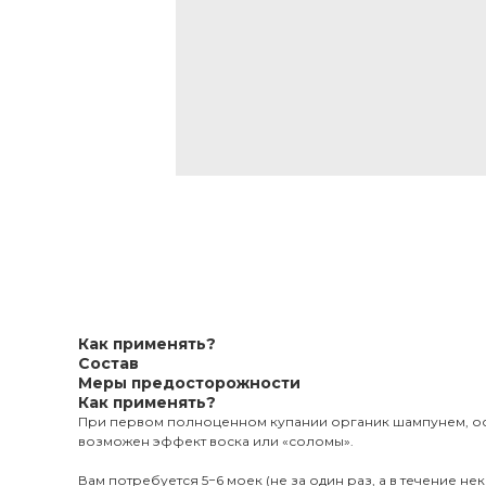
Как применять?
Состав
Меры предосторожности
Как применять?
При первом полноценном купании органик шампунем, осо
возможен эффект воска или «соломы».
Вам потребуется 5−6 моек (не за один раз, а в течение н