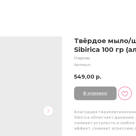
Твёрдое мыло/
Sibirica 100 гр 
Dogsoap
Артикул:
549,00
р.
В корзину
Благодаря терапевтическим 
Sibirica облегчает дыхание
снимает усталость и любое
эффект, снимает агрессию, 