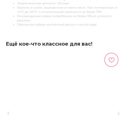
Энергетическая ценность: 125 ккал
Хранить в сухом, защищенном от света месте. При температуре от
+4 °C до +25 °C и относительной влажности не более 75%
Рекомендуемая норма потребления не более 10% от суточного
рациона.
Обеспечьте собаке постоянный доступ к чистой воде
Ещё кое-что классное для вас!