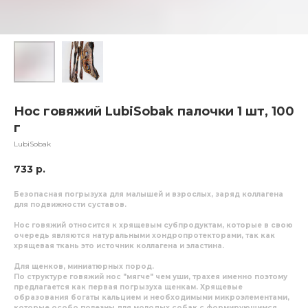
Нос говяжий LubiSobak палочки 1 шт, 100
г
LubiSobak
733
р.
Безопасная погрызуха для малышей и взрослых, заряд коллагена
для подвижности суставов.
Нос говяжий относится к хрящевым субпродуктам, которые в свою
очередь являются натуральными хондропротекторами, так как
хрящевая ткань это источник коллагена и эластина.
Для щенков, миниатюрных пород.
По структуре говяжий нос "мягче" чем уши, трахея именно поэтому
предлагается как первая погрызуха щенкам. Хрящевые
образования богаты кальцием и необходимыми микроэлементами,
которые особо полезны для молодых собак с формирующимся