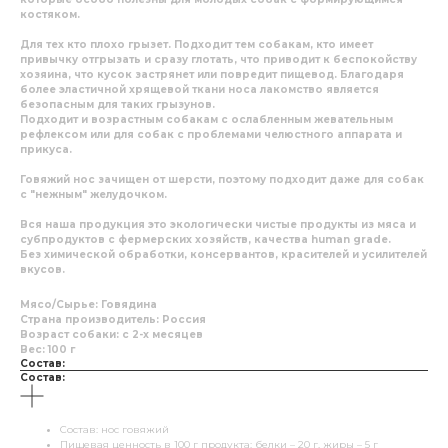
костяком.
Для тех кто плохо грызет
. Подходит тем собакам, кто имеет
привычку отгрызать и сразу глотать, что приводит к беспокойству
хозяина, что кусок застрянет или повредит пищевод. Благодаря
более эластичной хрящевой ткани носа лакомство является
безопасным для таких грызунов.
Подходит и возрастным собакам с ослабленным жевательным
рефлексом или для собак с проблемами челюстного аппарата и
прикуса.
Говяжий нос
зачищен от шерсти
, поэтому подходит даже для собак
с "нежным" желудочком.
Вся наша продукция это экологически чистые продукты из мяса и
субпродуктов с фермерских хозяйств, качества human grade.
Без химической обработки, консервантов, красителей и усилителей
вкусов.
Мясо/Сырье: Говядина
Страна производитель: Россия
Возраст собаки: с 2-х месяцев
Вес: 100 г
Состав:
Состав:
Состав: нос говяжий
Пищевая ценность в 100 г продукта: белки – 20 г, жиры – 5 г