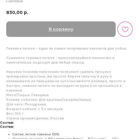
LubiSobak
830,00
р.
В корзину
Говяжье легкое – одно из самых популярных лакомств для собак.
Сушенное говяжье легкое - низкокалорийное лакомство и
замечательно подходит для любых пород.
Нарезка тонкими палочками позволяет сделать процесс
тренировки простым, вы просто берете палочку в руку и
наламываете ее пальцами на кусочки любого размера, просто и
быстро, главное ничего не выпадает из руки и не крошиться в
кармане.
Мясо/Сырье: Говядина
Размер собачки: Для крупных/средних/малых
Для чего: Поощрение
Возраст собаки: с 3-х месяцев
Вес: 100 г
Страна производитель: Россия
Состав:
Состав:
Состав: легкое говяжье 100%
Пищевая ценность в 100 г продукта: белки — 15,2 г, жиры — 4,7 г