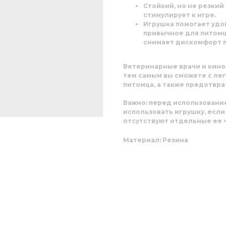
Стойкий, но не резки
стимулирует к игре.
Игрушка помогает удо
привычное для питомц
снимает дискомфорт п
Ветеринарные врачи и кино
тем самым вы сможете с ле
питомца, а также предотвр
Важно:
перед использование
использовать игрушку, если
отсутствуют отдельные ее ч
Материал: Резина