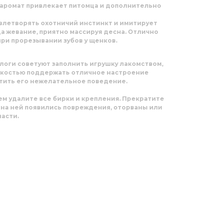
й аромат привлекает питомца и дополнительно
влетворять охотничий инстинкт и имитирует
а жевание, приятно массируя десна. Отлично
ри прорезывании зубов у щенков.
логи советуют заполнить игрушку лакомством,
гкостью поддержать отличное настроение
атить его нежелательное поведение.
м удалите все бирки и крепления. Прекратите
 на ней появились повреждения, оторваны или
асти.