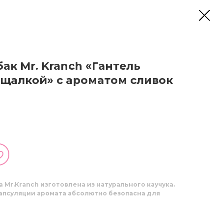
ак Mr. Kranch «Гантель
ищалкой» с ароматом сливок
ка
Mr.Kranch
изготовлена из натурального каучука.
апсуляции аромата абсолютно безопасна для