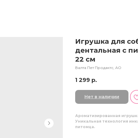
Игрушка для соб
дентальная с п
22 см
Валта Пет Продактс, АО
1 299
р.
Нет в наличии
Ароматизированная игруш
Уникальная технология инк
питомца.