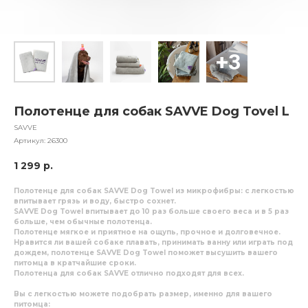
Полотенце для собак SAVVE Dog Tovel L
SAVVE
Артикул:
26300
1 299
р.
Полотенце для собак SAVVE Dog Towel из микрофибры: с легкостью
впитывает грязь и воду, быстро сохнет.
SAVVE Dog Towel
впитывает
до 10 раз больше
своего веса и
в 5 раз
больше
, чем обычные полотенца.
Полотенце мягкое и приятное на ощупь, прочное и долговечное.
Нравится ли вашей собаке плавать, принимать ванну или играть под
дождем, полотенце SAVVE Dog Towel поможет высушить вашего
питомца в кратчайшие сроки.
Полотенца для собак SAVVE отлично подходят для всех.
Вы с легкостью можете подобрать размер, именно для вашего
питомца: