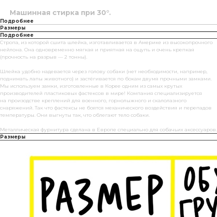
Машинная стирка при 30°.
Подробнее
Размеры
Подробнее
Стропа, из которой сшита шлейка, изготавливается в Америке из высокопрочного
нейлона. Она одновременно мягкая и приятная на ощупь и очень крепкая
(прочность на разрыв — 2 тонны).
Шлейка удобно надевается через голову собаки (нет необходимости, например,
поднимать лапы животного) и застёгивается по бокам двумя прочными замками.
Мы используем замки, изготовленные в Корее одним из самых крутых
производителей пластиковых фастексов в мире! Компания специализируется
на произодстве креплений для военного, горнолыжного и скалолазного
снаряжений. Так что фастексы не боятся механического воздействия и перепадов
температуры. Они выгнуты так, что облегают тело собаки.
Металлическая фурнитура сделана в Европе специально для собачьих аксессуаров.
Размеры