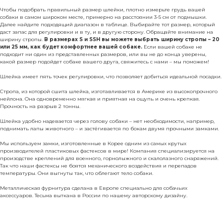
Чтобы подобрать правильный размер шлейки, плотно измерьте грудь вашей
собаки в самом широком месте, примерно на расстоянии 3-5 см от подмышки.
Далее найдите подходящий диапазон в таблице. Выбирайте тот размер, который
даст запас для регулировки и в ту, и в другую сторону. Обращайте внимание на
ширину стропы.
В размерах S и SSH вы можете выбрать ширину стропы – 20
или 25 мм, как будет комфортнее вашей собаке.
Если вашей собаке не
подходит ни один из представленных размеров, или вы не до конца уверены,
какой размер подойдет собаке вашего друга, свяжитесь с нами – мы поможем!
Шлейка имеет пять точек регулировки, что позволяет добиться идеальной посадки.
Стропа, из которой сшита шлейка, изготавливается в Америке из высокопрочного
нейлона. Она одновременно мягкая и приятная на ощупь и очень крепкая.
Прочность на разрыв 2 тонны.
Шлейка удобно надевается через голову собаки – нет необходимости, например,
поднимать лапы животного – и застёгивается по бокам двумя прочными замками.
Мы используем замки, изготовленные в Корее одним из самых крутых
производителей пластиковых фастексов в мире! Компания специализируется на
произодстве креплений для военного, горнолыжного и скалолазного снаряжений.
Так что наши фастексы не боятся механического воздействия и перепадов
температуры. Они выгнуты так, что облегают тело собаки.
Металлическая фурнитура сделана в Европе специально для собачьих
аксессуаров. Тесьма выткана в России по нашему авторскому дизайну.