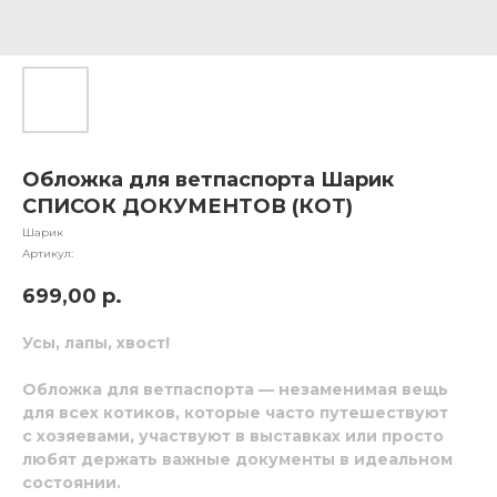
Обложка для ветпаспорта Шарик
СПИСОК ДОКУМЕНТОВ (КОТ)
Шарик
Артикул:
699,00
р.
Усы, лапы, хвост!
Обложка для ветпаспорта — незаменимая вещь
для всех котиков, которые часто путешествуют
с хозяевами, участвуют в выставках или просто
любят держать важные документы в идеальном
состоянии.