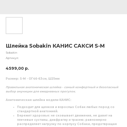
Шлейка Sobakin КАНИС САКСИ S-M
Sobakin
Артикул:
4599,00
р.
Размер: S-M - ОГ46-63см, Ш25мм
Правильная анатомическая шлейка - самый комфортный и безопасный
выбор амуниции для ежедневных прогулок.
Анатомическая шлейка модели КАНИС:
Подходит для щенков и взрослых Собак
любых пород
со
стандартной анатомией.
Бережет здоровье
: не сковывает движения, не давит на
плечевые суставы, диафрагму и трахею; равномерно
распределяет нагрузку по корпусу Собаки, предотвращая