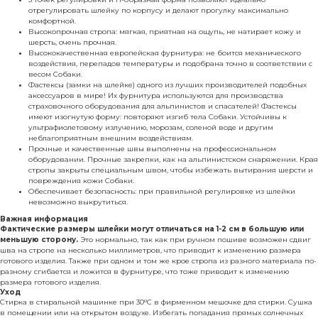
отрегулировать шлейку по корпусу и делают прогулку максимально
комфортной.
Высокопрочная стропа: мягкая, приятная на ощупь, не натирает кожу и
шерсть, очень прочная.
Высококачественная европейская фурнитура: не боится механического
воздействия, перепадов температуры и подобрана точно в соответствии с
весом Собаки.
Фастексы (замки на шлейке) одного из лучших производителей подобных
аксессуаров в мире! Их фурнитура используются для производства
страховочного оборудования для альпинистов и спасателей! Фастексы
имеют изогнутую форму: повторяют изгиб тела Собаки. Устойчивы к
ультрафиолетовому излучению, морозам, соленой воде и другим
неблагоприятным внешним воздействиям.
Прочные и качественные швы выполнены на профессиональном
оборудовании. Прочные закрепки, как на альпинистском снаряжении. Края
стропы закрыты специальным швом, чтобы избежать вытирания шерсти и
повреждения кожи Собаки.
Обеспечивает безопасность: при правильной регулировке из шлейки
невозможно выкрутиться.
Важная информация
Фактические размеры шлейки могут отличаться на 1-2 см в большую или
меньшую сторону.
Это нормально, так как при ручном пошиве возможен сдвиг
шва на стропе на несколько миллиметров, что приводит к изменению размера
готового изделия. Также при одном и том же крое стропа из разного материала по-
разному сгибается и ложится в фурнитуре, что тоже приводит к изменению
размера готового изделия.
Уход
Стирка в стиральной машинке при 30°C в фирменном мешочке для стирки. Сушка
в помещении или на открытом воздухе. Избегать попадания прямых солнечных