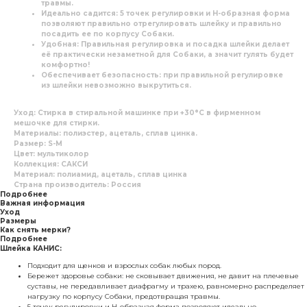
травмы.
Идеально садится:
5 точек регулировки и H-образная форма
позволяют правильно отрегулировать шлейку и правильно
посадить ее по корпусу Собаки.
Удобная:
Правильная регулировка и посадка шлейки делает
её практически незаметной для Собаки, а значит гулять будет
комфортно!
Обеспечивает безопасность:
при правильной регулировке
из шлейки невозможно выкрутиться.
Уход:
Стирка в стиральной машинке при +30°C в фирменном
мешочке для стирки.
Материалы:
полиэстер, ацеталь, сплав цинка.
Размер: S-M
Цвет: мультиколор
Коллекция: САКСИ
Материал: полиамид, ацеталь, сплав цинка
Страна производитель: Россия
Подробнее
Важная информация
Уход
Размеры
Как снять мерки?
Подробнее
Шлейка КАНИС:
Подходит для щенков и взрослых собак любых пород.
Бережет здоровье собаки: не сковывает движения, не давит на плечевые
суставы, не передавливает диафрагму и трахею, равномерно распределяет
нагрузку по корпусу Собаки, предотвращая травмы.
5 точек регулировки и H-образная форма позволяют идеально