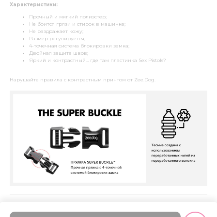
Характеристики:
Прочный и мягкий полиэстер;
Не боится грязи и стирок в машинке;
Не раздражает кожу;
Размер регулируется;
4-точечная система блокировки замка;
Двойная защита швов;
Яркий и контрастный… где там пластинка Sex Pistols?
Нарушайте правила с контрастным принтом от Zee.Dog.
Размеры