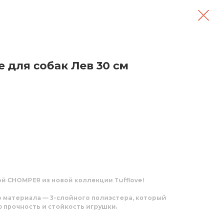
e для собак Лев 30 см
й CHOMPER из новой коллекции Tufflove!
о материала — 3-слойного полиэстера, который
 прочность и стойкость игрушки.