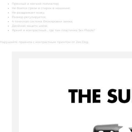
Прочный и мягкий полиэстер;
Не боится грязи и стирок в машинке;
Не раздражает кожу;
Размер регулируется;
4-точечная система блокировки замка;
Двойная защита швов;
Яркий и контрастный… где там пластинка Sex Pistols?
Нарушайте правила с контрастным принтом от Zee.Dog.