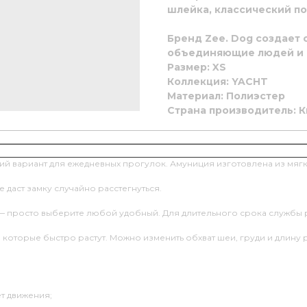
шлейка, классический по
Бренд Zee. Dog создает
объединяющие людей и 
Размер: XS
Коллекция: YACHT
Материал: Полиэстер
Страна производитель: К
ий вариант для ежедневных прогулок. Амуниция изготовлена из мяг
даст замку случайно расстегнуться.
 — просто выберите любой удобный. Для длительного срока службы 
которые быстро растут. Можно изменить обхват шеи, груди и длину 
т движения;