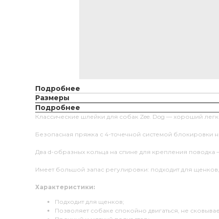
Подробнее
Размеры
Подробнее
Классические шлейки для собак Zee. Dog — хороший легк
Безопасная пряжка с 4-точечной системой блокировки не 
Два d-образных кольца на спине для крепления поводка
Имеет большой запас регулировки: подходит для щенков, 
Характеристики:
Подходит для щенков;
Позволяет собаке спокойно двигаться, не сковывае