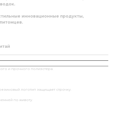
водок.
 стильные инновационные продукты,
питомцев.
итай
кого и прочного полиэстера.
резиновый логотип защищает строчку.
ремней по животу.