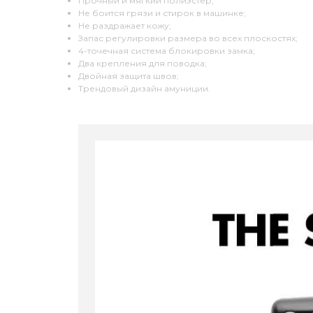
Прочный и мягкий полиэстер;
Не боится грязи и стирок в машинке;
Не раздражает кожу;
Запас регулировки размера во всех плоскостях;
4-точечная система блокировки замка;
Два крепления для поводка;
Двойная защита швов;
Трендовый дизайн амуниции.