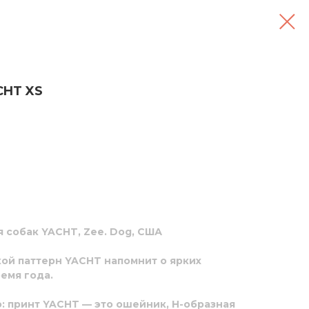
CHT XS
 собак YACHT, Zee. Dog, США
й паттерн YACHT напомнит о ярких
емя года.
: принт YACHT — это ошейник, Н-образная