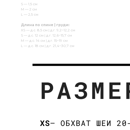
S — 1,5 см
M — 2 см
L — 2,5 см
Длина по спине | груди:
XS — д.с. 8,5 см | д.г. 9,2−12,2 см
S — д.с. 12 см | д.г. 12,6−15,7 см
М — д.с. 14 см | д.г. 15−19 см
L — д.с. 18 см | д.г. 21,4−30,7 см