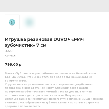
Игрушка резиновая DUVO+ «Мяч
зубочистик» 7 см
DUVO+
Артикул:
799,00
р.
Мячик «Зубочистик» разработан специалистами бельгийского
бренда Duvo+, чтобы заботиться о здоровье вашей собаки
во время игры.
Упругие мягкие резиновые шипы в специальных углублениях
прекрасно снимают зубной налет. Специфическая форма
поверхности обеспечивает нежный массаж десен, а мятная
пропитка мяча дарит дыханию свежесть. Регулярные
использование таких игрушек помогает укреплению мышц челюсти,
снижает риск образования зубного камня и помогает сохранить
здоровье полости пасти.