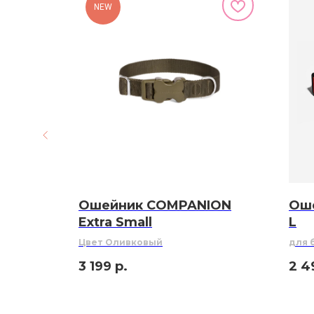
NEW
ника
Ошейник СOMPANION
Оше
А S
Extra Small
L
Цвет Оливковый
для 
3 199
р.
2 4