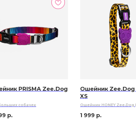
йник PRISMA Zee.Dog
Ошейник Zee.Dog
XS
больших собачек
Ошейник HONEY Zee.Dog 
XS)
99
р.
1 999
р.