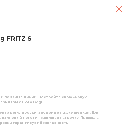
g FRITZ S
 и ломаные линии. Постройте свою «новую
принтом от Zee.Dog!
ктр регулировки и подойдет даже щенкам. Для
резиновый логотип защищает строчку. Пряжка с
ровки гарантирует безопасность.