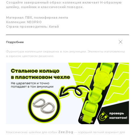
Создайте завершенный образ: коллекция включает Н-образную
шлейку, ошейник и классический поводок.
Материал: ПВХ, полиэфирная лента
Коллекция: NEOPRO
Страна производитель: Китай
Подробнее
Фурнитура коллекции окрашена в тон амуниции. Элементы изготовлены
в едином цветовом решении.
Классические шлейки для собак
Zee.Dog
— хороший легкий вариант для