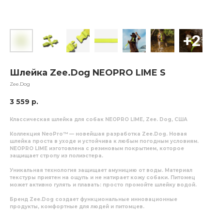
Шлейка Zee.Dog NEOPRO LIME S
Zee.Dog
3 559
р.
Классическая шлейка для собак NEOPRO LIME, Zee. Dog, США
Коллекция
NeoPro™
— новейшая разработка
Zee.Dog.
Новая
шлейка проста в уходе и устойчива к любым погодным условиям.
NEOPRO LIME
изготовлена с резиновым покрытием, которое
защищает стропу из полиэстера.
Уникальная технология защищает амуницию от воды. Материал
текстуры приятен на ощупь и не натирает кожу собаки. Питомец
может активно гулять и плавать: просто промойте шлейку водой.
Бренд
Zee.Dog
создает функциональные инновационные
продукты, комфортные для людей и питомцев.