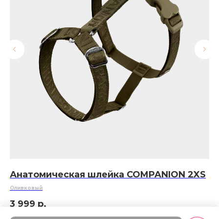
Анатомическая шлейка COMPANION 2XS
Ш
О
Оливковый
обх
3 999
р.
3