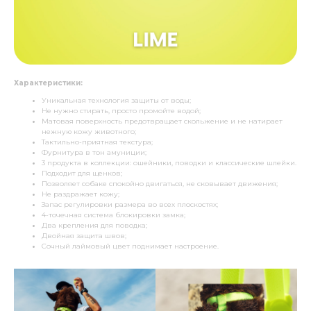
Характеристики:
Уникальная технология защиты от воды;
Не нужно стирать, просто промойте водой;
Матовая поверхность предотвращает скольжение и не натирает
нежную кожу животного;
Тактильно-приятная текстура;
Фурнитура в тон амуниции;
3 продукта в коллекции: ошейники, поводки и классические шлейки.
Подходит для щенков;
Позволяет собаке спокойно двигаться, не сковывает движения;
Не раздражает кожу;
Запас регулировки размера во всех плоскостях;
4-точечная система блокировки замка;
Два крепления для поводка;
Двойная защита швов;
Сочный лаймовый цвет поднимает настроение.