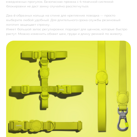
ежедневных прогулок. Безопасная пряжка с 4-точечной системой
блокировки не даст замку случайно расстегнуться.
Два d-образных кольца на спине для крепления поводка — просто
выберите любой удобный. Для длительного срока службы резиновый
логотип защищает строчку.
Имеет большой запас регулировки: подходит для щенков, которые быстро
растут. Можно изменить обхват шеи, груди и длину ремней по животу.