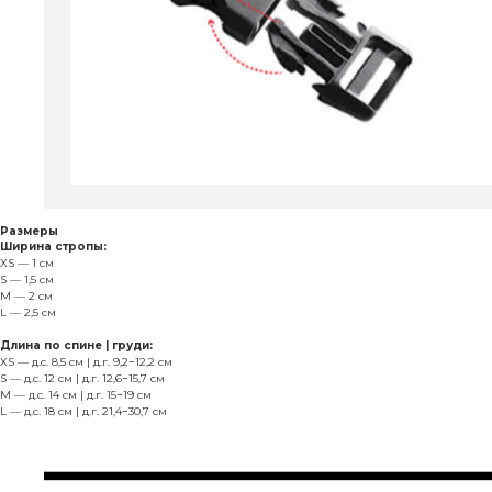
Размеры
Ширина стропы:
XS — 1 см
S — 1,5 см
M — 2 см
L — 2,5 см
Длина по спине | груди:
XS — д.с. 8,5 см | д.г. 9,2−12,2 см
S — д.с. 12 см | д.г. 12,6−15,7 см
М — д.с. 14 см | д.г. 15−19 см
L — д.с. 18 см | д.г. 21,4−30,7 см