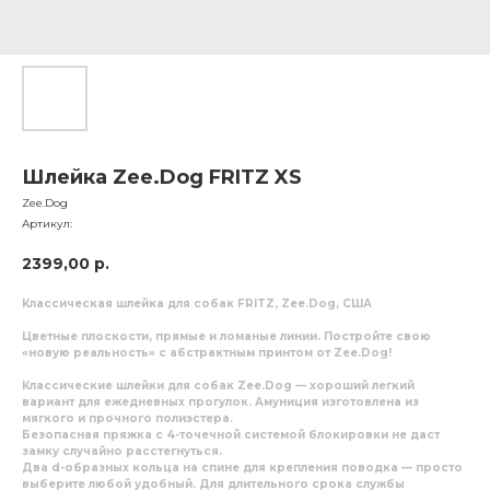
Шлейка Zee.Dog FRITZ XS
Zee.Dog
Артикул:
2399,00
р.
Классическая шлейка для собак FRITZ, Zee.Dog, США
Цветные плоскости, прямые и ломаные линии. Постройте свою
«новую реальность» с абстрактным принтом от Zee.Dog!
Классические шлейки для собак
Zee.Dog
— хороший легкий
вариант для ежедневных прогулок. Амуниция изготовлена из
мягкого и прочного полиэстера.
Безопасная пряжка с 4-точечной системой блокировки не даст
замку случайно расстегнуться.
Два d-образных кольца на спине для крепления поводка — просто
выберите любой удобный. Для длительного срока службы