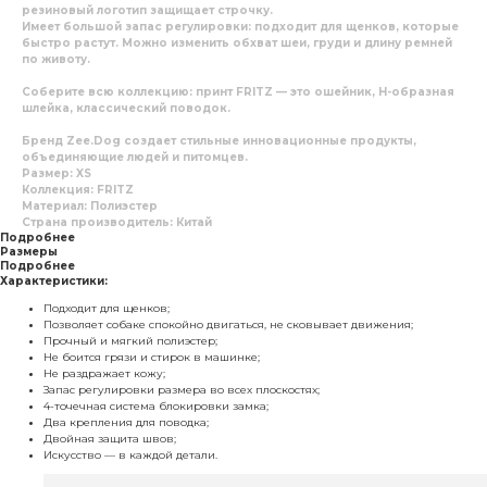
резиновый логотип защищает строчку.
Имеет большой запас регулировки: подходит для щенков, которые
быстро растут. Можно изменить обхват шеи, груди и длину ремней
по животу.
Соберите всю коллекцию: принт
FRITZ
— это ошейник, Н-образная
шлейка, классический поводок.
Бренд
Zee.Dog
создает стильные инновационные продукты,
объединяющие людей и питомцев.
Размер: XS
Коллекция: FRITZ
Материал: Полиэстер
Страна производитель: Китай
Подробнее
Размеры
Подробнее
Характеристики:
Подходит для щенков;
Позволяет собаке спокойно двигаться, не сковывает движения;
Прочный и мягкий полиэстер;
Не боится грязи и стирок в машинке;
Не раздражает кожу;
Запас регулировки размера во всех плоскостях;
4-точечная система блокировки замка;
Два крепления для поводка;
Двойная защита швов;
Искусство — в каждой детали.