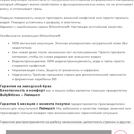
который обладает всеми свойствами и функциональностью кожи, но не впитывает
влагу и отталкивает грязь.
Гладкую поверхность можно протирать влажной салфеткой или просто промыть
водой. Поводки устойчивы к разрыву и эластичны.
Идеален с ошейниками серии Billowthane®. Настоящее английское качество.
Особенности коллекции Billowthane®:
100% веганская амуниция. Этичная альтернатива натуральной коже без
недостатков.
Как новая даже после нескольких лет использования. Просто протрите
материал, чтобы он снова радовал вас внешним видом.
Водонепроницаемая. 100% водонепроницаемость, вода и грязь просто
стираются салфеткой.
Нержавеющая сталь. Защита от ржавчины и коррозии.
Надежность: Тройная прошивка строки для дополнительной прочности
и фирменные карабины ВВ.
Гарантия на заводской брак
Безопасность и комфорт
вас и ваших собак является главным приоритетом
BullyBillows
и
Лилишоп
.
Гарантия 6 месяцев c момента покупки
предоставляется производителем
только для покупателей
Лилишоп
. Мы заботимся о качестве товара: заменим или
произведем полный возврат при возникновении гарантийной ситуации.
Гарантия распространяется на работу механизмов, целостность строчки и другое
состояние амуниции,
ИСКЛЮЧАЯ
естественный износ и механическое
вмешательство.