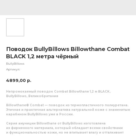
Поводок BullyBillows Billowthane Combat
BLACK 1,2 метра чёрный
BullyBillows
Артикул:
4899,00
р.
Непромокаемый поводок Combat Billowthane 1,2 м BLACK,
BullyBillows, Великобритания
Billowthane® Combat
— поводок из термопластичного полиуретана.
Этичная и практичная альтернатива натуральной коже с знаменитым
карабином BullyBillows уже в России.
Серия амуниции Billowthane от BullyBillows изготовлена
из фирменного материала, который обладает всеми свойствами
и функциональностью кожи, но не впитывает влагу и отталкивает