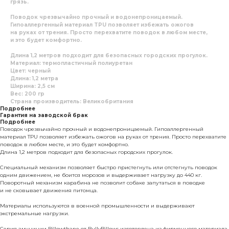
грязь.
Поводок чрезвычайно прочный и водонепроницаемый.
Гипоаллергенный материал TPU позволяет избежать ожогов
на руках от трения. Просто перехватите поводок в любом месте,
и это будет комфортно.
Длина 1,2 метров подходит для безопасных городских прогулок.
Материал: термопластичный полиуретан
Цвет: черный
Длина: 1,2 метра
Ширина: 2,5 см
Вес: 200 гр
Страна производитель: Великобритания
Подробнее
Гарантия на заводской брак
Подробнее
Поводок чрезвычайно прочный и водонепроницаемый. Гипоаллергенный
материал TPU позволяет избежать ожогов на руках от трения. Просто перехватите
поводок в любом месте, и это будет комфортно.
Длина 1,2 метров подходит для безопасных городских прогулок.
Специальный механизм позволяет быстро пристегнуть или отстегнуть поводок
одним движением, не боится морозов и выдерживает нагрузку до 440 кг.
Поворотный механизм карабина не позволит собаке запутаться в поводке
и не сковывает движения питомца.
Материалы используются в военной промышленности и выдерживают
экстремальные нагрузки.
Серия амуниции Billowthane от BullyBillows изготовлена из фирменного материала,