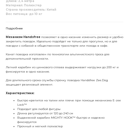
Длина: 2,4 метра
Материал: Полиэстер
Страна производитель: Китай
Вес питомца: до 10 кг
Подробнее
Механизм Handsfree
позволяет в одно касание изменить размер и удобно
закрепить поводок. Идеально подойдет не только для прогулки, но и для
поездки с собакой в общественном транспорте или похода в кафе.
Канат поводка изготовлен по технологии альпинистского троса для
дополнительной прочности.
Легкий карабин из цинкового сплава выдерживает нагрузки до 200 кг и
фиксируется в одно касание.
Для длительного срока службы строчку поводка Handsfree Zee.Dog
защищает резиновый элемент.
Характеристики:
Быстро крепится на талии или плече при помощи механизма E-zee
Lock™
Подходит для любой фигуры
Длина регулируется от 120 до 240 см
Выдвижной карабин MIGHTY HOOK™ быстро и надежно
фиксируется
Прочный и мягкий полиэстер