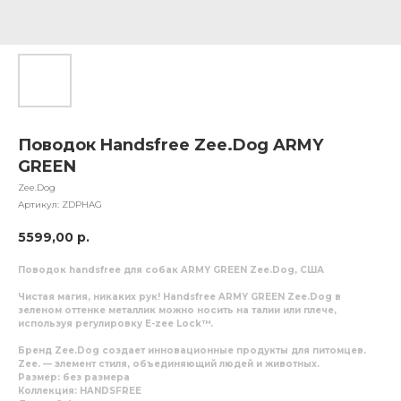
Поводок Handsfree Zee.Dog ARMY
GREEN
Zee.Dog
Артикул:
ZDPHAG
5599,00
р.
Поводок handsfree для собак ARMY GREEN Zee.Dog, США
Чистая магия, никаких рук!
Handsfree ARMY GREEN Zee.Dog
в
зеленом оттенке металлик можно носить на талии или плече,
используя регулировку E-zee Lock™.
Бренд
Zee.Dog
создает инновационные продукты для питомцев.
Zee. — элемент стиля, объединяющий людей и животных.
Размер: без размера
Коллекция: HANDSFREE