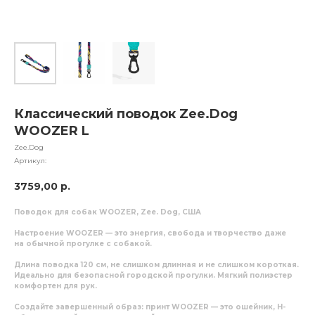
Классический поводок Zee.Dog
WOOZER L
Zee.Dog
Артикул:
3759,00
р.
Поводок для собак WOOZER, Zee. Dog, США
Настроение WOOZER — это энергия, свобода и творчество даже
на обычной прогулке с собакой.
Длина поводка 120 см, не слишком длинная и не слишком короткая.
Идеально для безопасной городской прогулки. Мягкий полиэстер
комфортен для рук.
Создайте завершенный образ: принт WOOZER — это ошейник, Н-