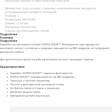
образная шлейка и классический поводок.
Бренд Zee. Dog создает стильные инновационные продукты,
объединяющие людей и питомцев.
Размер: L
Коллекция: WOOZER
Длина: 1,2 метра
Материал: Полиэстер
Страна производитель: Китай
Подробнее
Размеры
Подробнее
Карабин из цинкового сплава SUPER HOOK™ блокируется при вращении
винтового замка и устойчив к морозам, вращается на 360 градусов, не затрудняет
движение собаки.
Для длительного срока службы резиновый логотип защищает строчку.
Характеристики:
Карабин SUPER HOOK™ надежно фиксируется;
SUPER HOOK™ поворачивается на 360 градусов;
Прочный и мягкий полиэстер;
Легкий и долговечный цинковый сплав;
Не боится грязи и стирок в машинке;
Двойная защита швов;
Трендовый дизайн амуниции.