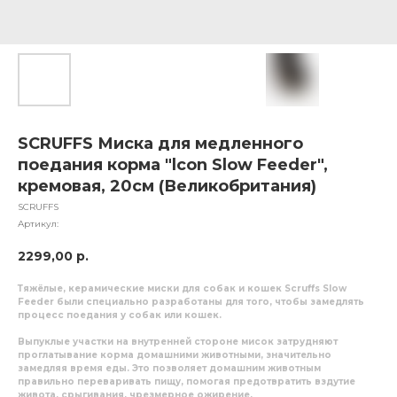
SCRUFFS Миска для медленного
поедания корма "lcon Slow Feeder",
кремовая, 20см (Великобритания)
SCRUFFS
Артикул:
2299,00
р.
Тяжёлые, керамические миски для собак и кошек Scruffs Slow
Feeder были специально разработаны для того, чтобы замедлять
процесс поедания у собак или кошек.
Выпуклые участки на внутренней стороне мисок затрудняют
проглатывание корма домашними животными, значительно
замедляя время еды. Это позволяет домашним животным
правильно переваривать пищу, помогая предотвратить вздутие
живота, срыгивания, чрезмерное ожирение.