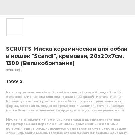
SCRUFFS Миска керамическая для собак
и кошек "Scandi", кремовая, 20х20х7см,
1300 (Великобритания)
SCRUFFS
1 999
р.
На ассортимент линейки «Scandi» от английского бренда Scruffs
большое влияние оказали скандинавский дизайн и стиль жизни.
Используя чистые, простые линии была создана функциональная
форма, которая выглядит современно и минималистично. Каждая
миска Scandi изготавливается вручную, что делает ее уникальной.
Миска изготовлена из тяжелого керамики и предназначена для
предотвращения перемещения миски домашними животными
во время еды, а расширяющееся основание также предотвращает
опрокидывание миски. Толстые стенки помогают дольше сохранять