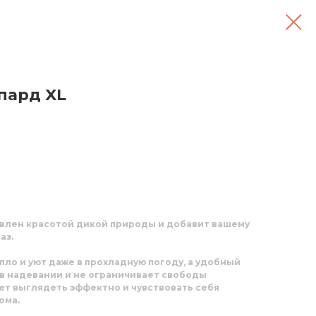
пард XL
влен красотой дикой природы и добавит вашему
аз.
пло и уют даже в прохладную погоду, а удобный
 в надевании и не ограничивает свободы
ет выглядеть эффектно и чувствовать себя
ома.