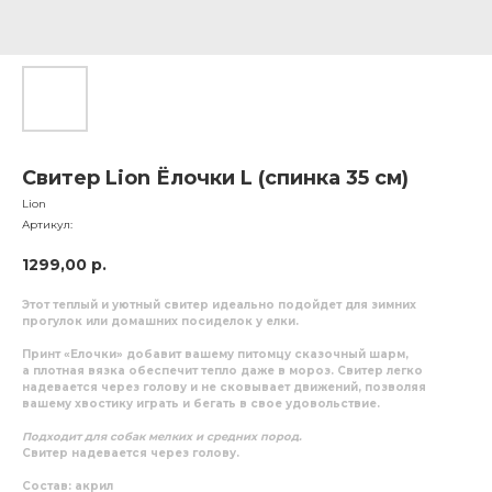
Свитер Lion Ёлочки L (спинка 35 см)
Lion
Артикул:
1299,00
р.
Этот теплый и уютный свитер идеально подойдет для зимних
прогулок или домашних посиделок у елки.
Принт «Елочки» добавит вашему питомцу сказочный шарм,
а плотная вязка обеспечит тепло даже в мороз. Свитер легко
надевается через голову и не сковывает движений, позволяя
вашему хвостику играть и бегать в свое удовольствие.
Подходит для собак мелких и средних пород.
Свитер надевается через голову.
Состав:
акрил