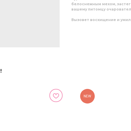
белоснежным мехом, застеги
вашему питомцу очаровател
Вызовет восхищение и умил
!
NEW