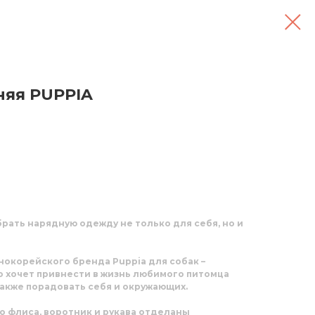
няя PUPPIA
брать нарядную одежду не только для себя, но и
нокорейского бренда Puppia для собак –
о хочет привнести в жизнь любимого питомца
также порадовать себя и окружающих.
о флиса, воротник и рукава отделаны