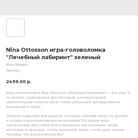
Nina Ottosson игра-головоломка
"Лечебный лабиринт" зеленый
Nina Ottosson
Артикул:
2499,00
р.
Игра-головоломка Nina Ottosson «Лечебный лабиринт» — это игра 2-
го уровня, подходящая для питомцев, которым нужна
увлекательная сольная игра, чтобы уменьшить деструктивное
поведение и скуку.
Отлично подходит для щенков, которые освоили игры 1-го уровня
и готовы к дополнительным испытаниям! Эту яркую игру-
головоломку для собак легко наполнить лакомствами, также
её можно встряхнуть, чтобы выпустить запах, чтобы дать понять
питомцу, что внутри лакомство!