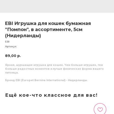
EBI Игрушка для кошек бумажная
"Помпон", в ассортименте, 5см
(Нидерланды)
EBI
Артикул:
89,00
р.
Яркая, шуршащая игрушка для кошек. Чем больше игрушек, тем
больше радостных моментов и лучше физическая форма вашего
питомца.
Бренд EBI (Europet Bernina International) - Нидерланды.
Ещё кое-что классное для вас!