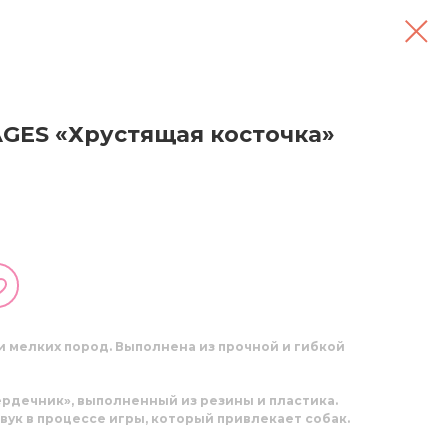
GES «Хрустящая косточка»
и мелких пород.
Выполнена из прочной и гибкой
ердечник», выполненный из резины и пластика.
вук в процессе игры, который привлекает собак.