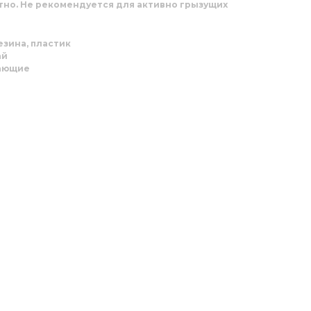
тно. Не рекомендуется для активно грызущих
зина, пластик
ай
тающие