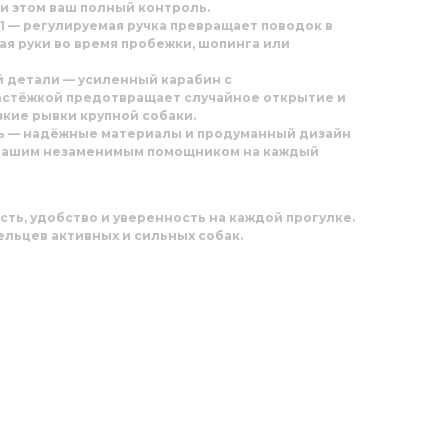
и этом ваш полный контроль.
1
— регулируемая ручка превращает поводок в
ая руки во время пробежки, шопинга или
й детали
— усиленный карабин с
астёжкой предотвращает случайное открытие и
кие рывки крупной собаки.
ь
— надёжные материалы и продуманный дизайн
 вашим незаменимым помощником на каждый
сть, удобство и уверенность на каждой прогулке.
льцев активных и сильных собак.