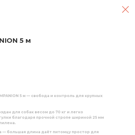
NION 5 м
PANION 5 м — свобода и контроль для крупных
здан для собак весом до
70 кг
и легко
улки благодаря прочной стропе шириной 25 мм
пилена.
а
— большая длина даёт питомцу простор для