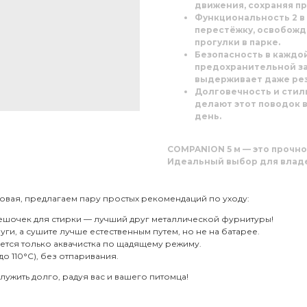
движения, сохраняя пр
Функциональность 2 в 
перестёжку, освобожд
прогулки в парке.
Безопасность в каждо
предохранительной з
выдерживает даже рез
Долговечность и стил
делают этот поводок
день.
COMPANION 5 м
— это прочно
Идеальный выбор для владе
овая, предлагаем пару простых рекомендаций по уходу:
ешочек для стирки — лучший друг металлической фурнитуры!
и, а сушите лучше естественным путем, но не на батарее.
ается только аквачистка по щадящему режиму.
о 110°C), без отпаривания.
лужить долго, радуя вас и вашего питомца!