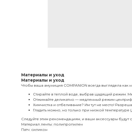
Материалы и уход
Материалы и уход
Чтобы ваша амуниция COMPANION всегда выглядела как н
Стирайте в теплой воде, выбрав щадящий режим. М
Отжимайте деликатно — медленный режим центрифуг
Химчистка и отбеливание? Им тут не место! Разреш
Гладить можно, но только при низкой температуре (д
Следуйте этим рекомендациям, и ваши аксессуары будут с
Материал ленты: полипропилен
Патч: силикон