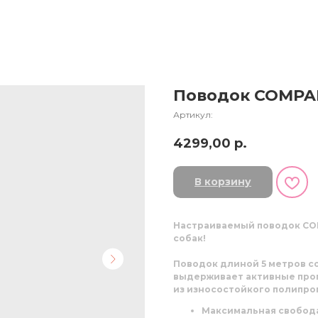
Поводок COMPA
Артикул:
4299,00
р.
В корзину
Настраиваемый поводок COM
собак!
Поводок длиной
5 метров
со
выдерживает активные прог
из износостойкого полипро
Максимальная свобод