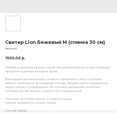
Свитер Lion Бежевый M (спинка 30 см)
Артикул:
1500,00
р.
Теплый и удобный свитер станет идеальным выбором для стильных
прогулок и уютных вечеров дома.
Благодаря плотной вязке он мягко прилегает к телу, согревая
вашего любимца в прохладную погоду. Модель легко надевается
через голову и совершенно не стесняет движений, позволяя
питомцу весело бегать и играть без ограничений.
Подходит для собак мелких и средних пород.
Свитер надевается через голову.
Состав:
акрил
Рекомендации:
ручная стирка при 30 градусах или в режиме