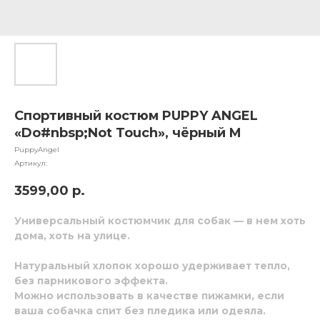
Спортивный костюм PUPPY ANGEL
«Do#nbsp;Not Touch», чёрный M
PuppyAngel
Артикул:
3599,00
р.
Универсальный костюмчик для собак — в нем хоть
дома, хоть на улице.
Натуральный хлопок хорошо удерживает тепло,
без парникового эффекта.
Можно использовать в качестве пижамки, если
ваша собачка спит без пледика или одеяла.