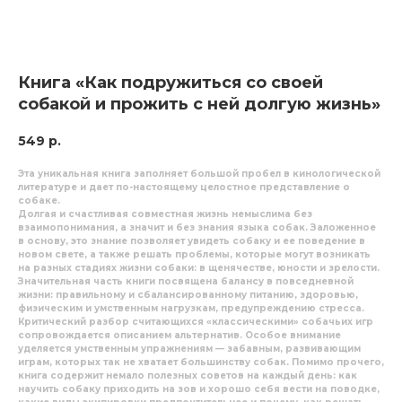
Книга «Как подружиться со своей
собакой и прожить с ней долгую жизнь»
549
р.
Эта уникальная книга заполняет большой пробел в кинологической
литературе и дает по-настоящему целостное представление о
собаке.
Долгая и счастливая совместная жизнь немыслима без
взаимопонимания, а значит и без знания языка собак. Заложенное
в основу, это знание позволяет увидеть собаку и ее поведение в
новом свете, а также решать проблемы, которые могут возникать
на разных стадиях жизни собаки: в щенячестве, юности и зрелости.
Значительная часть книги посвящена балансу в повседневной
жизни: правильному и сбалансированному питанию, здоровью,
физическим и умственным нагрузкам, предупреждению стресса.
Критический разбор считающихся «классическими» собачьих игр
сопровождается описанием альтернатив. Особое внимание
уделяется умственным упражнениям — забавным, развивающим
играм, которых так не хватает большинству собак. Помимо прочего,
книга содержит немало полезных советов на каждый день: как
научить собаку приходить на зов и хорошо себя вести на поводке,