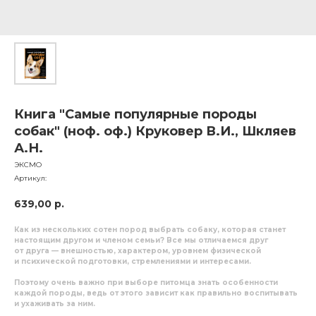
Книга "Самые популярные породы
собак" (ноф. оф.) Круковер В.И., Шкляев
А.Н.
ЭКСМО
Артикул:
639,00
р.
Как из нескольких сотен пород выбрать собаку, которая станет
настоящим другом и членом семьи? Все мы отличаемся друг
от друга — внешностью, характером, уровнем физической
и психической подготовки, стремлениями и интересами.
Поэтому очень важно при выборе питомца знать особенности
каждой породы, ведь от этого зависит как правильно воспитывать
и ухаживать за ним.