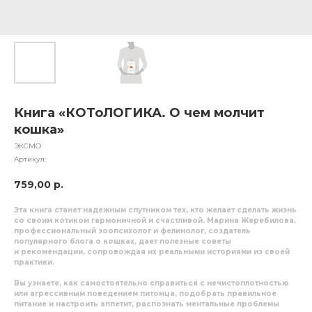
Книга «КОТоЛОГИКА. О чем молчит
кошка»
ЭКСМО
Артикул:
759,00
р.
Эта книга станет надежным спутником тех, кто желает сделать жизнь
со своим котиком гармоничной и счастливой. Марина Жеребилова,
профессиональный зоопсихолог и фелинолог, создатель
популярного блога о кошках, дает полезные советы
и рекомендации, сопровождая их реальными историями из своей
практики.
Вы узнаете, как самостоятельно справиться с нечистоплотностью
или агрессивным поведением питомца, подобрать правильное
питание и настроить аппетит, распознать ментальные проблемы