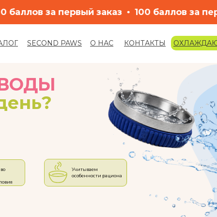
аз
100 баллов за первый заказ
100 баллов
АЛОГ
SECOND PAWS
О НАС
КОНТАКТЫ
ОХЛАЖДА
LET'S GO!
 ВОДЫ
день?
во
Учитываем
особенности рациона
ловия