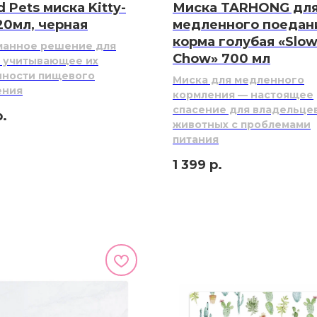
d Pets миска Kitty-
Миска TARHONG дл
120мл, черная
медленного поедан
корма голубая «Slo
манное решение для
Chow» 700 мл
 учитывающее их
нности пищевого
Миска для медленного
ения
кормления — настоящее
спасение для владельце
р.
животных с проблемами
питания
1 399
р.