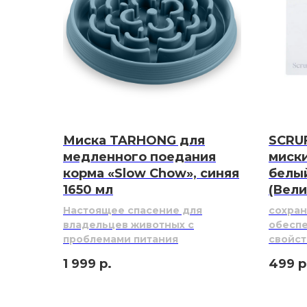
Миска TARHONG для
SCRU
медленного поедания
миски
корма «Slow Chow», синяя
белы
1650 мл
(Вели
Настоящее спасение для
сохран
владельцев животных с
обесп
проблемами питания
свойст
1 999
р.
499
р