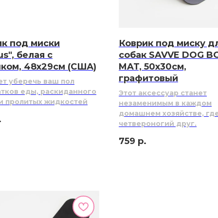
к под миски
Коврик под миску д
us", белая с
собак SAVVE DOG 
ком, 48х29см (США)
MAT, 50х30см,
графитовый
т уберечь ваш пол
атков еды, раскиданного
Этот аксессуар станет
и пролитых жидкостей
незаменимым в каждом
домашнем хозяйстве, гд
.
четвероногий друг.
759
р.