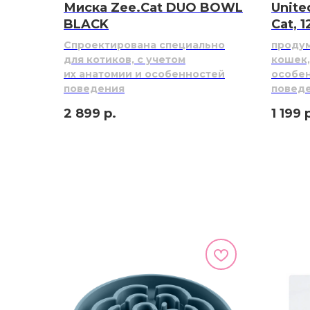
Миска Zee.Cat DUO BOWL
Unite
BLACK
Cat, 
Cпроектирована специально
проду
для котиков, с учетом
кошек,
их анатомии и особенностей
особе
поведения
повед
2 899
р.
1 199