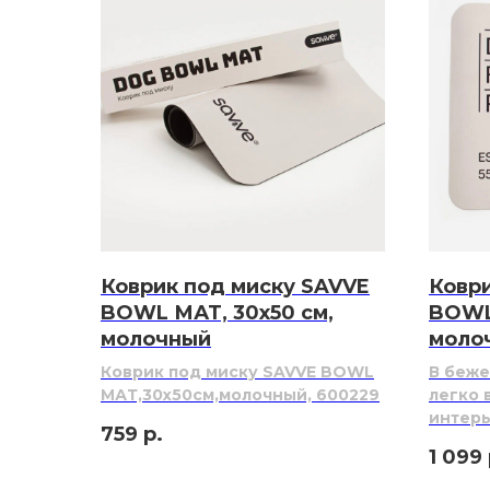
Коврик под миску SAVVE
Коври
BOWL МАТ, 30х50 см,
BOWL
молочный
моло
Коврик под миску SAVVE BOWL
В беже
МАТ,30х50см,молочный, 600229
легко 
интер
759
р.
1 099