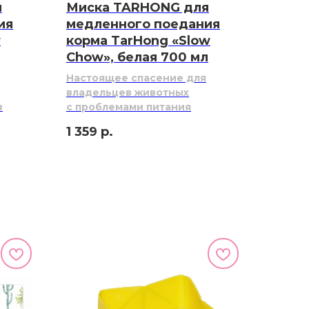
я
Миска TARHONG для
ия
медленного поедания
w
корма TarHong «Slow
Chow», белая 700 мл
Настоящее спасение для
владельцев животных
в
с проблемами питания
1 359
р.