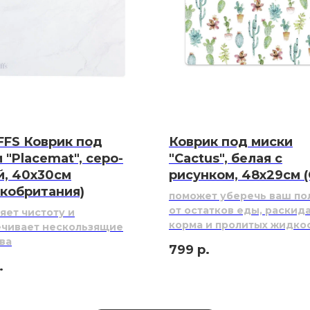
FFS Коврик под
Коврик под миски
 "Placemat", серо-
"Cactus", белая с
й, 40х30см
рисунком, 48х29см 
кобритания)
поможет уберечь ваш по
от остатков еды, раскид
яет чистоту и
корма и пролитых жидко
ечивает нескользящие
ва
799
р.
.