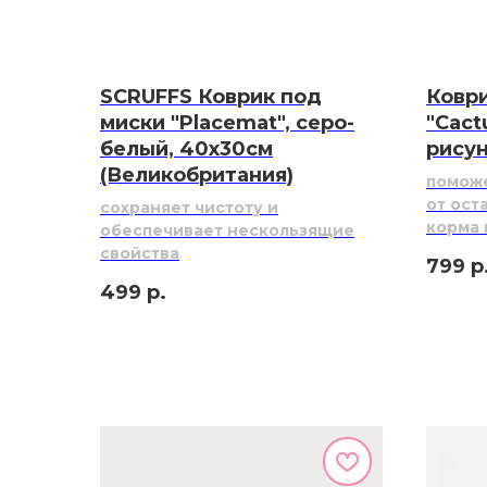
SCRUFFS Коврик под
Коври
миски "Placemat", серо-
"Cact
белый, 40х30см
рисун
(Великобритания)
поможе
от ост
сохраняет чистоту и
корма 
обеспечивает нескользящие
свойства
799
р
499
р.