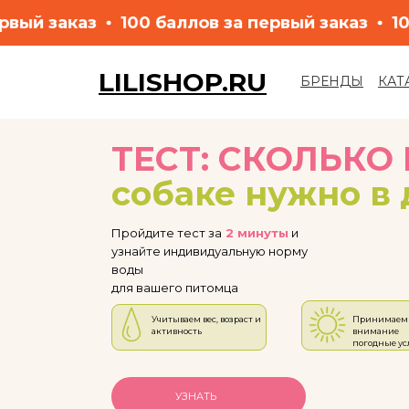
в за первый заказ
100 баллов за первый зак
LILISHOP.RU
БРЕНДЫ
КАТ
LET'S GO!
ТЕСТ:
СКОЛЬКО
собаке нужно в 
Пройдите тест за
2 минуты
и
узнайте индивидуальную норму
воды
для вашего питомца
Учитываем вес, возраст и
Принимаем 
активность
внимание
погодные ус
УЗНАТЬ