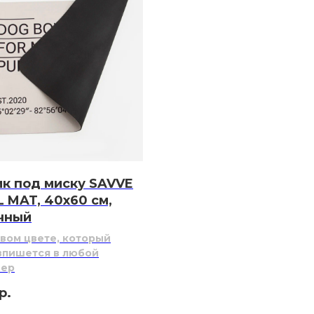
к под миску SAVVE
 MAT, 40х60 см,
чный
вом цвете, который
впишется в любой
ьер
р.