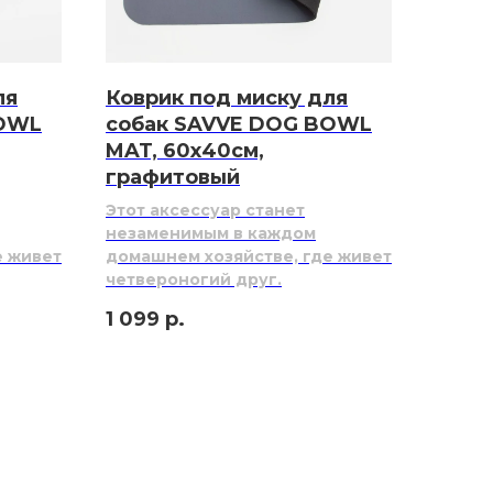
ля
Коврик под миску для
BOWL
собак SAVVE DOG BOWL
MAT, 60х40см,
графитовый
Этот аксессуар станет
незаменимым в каждом
е живет
домашнем хозяйстве, где живет
четвероногий друг.
1 099
р.