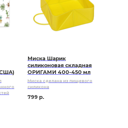
Миска Шарик
силиконовая складная
(США)
ОРИГАМИ 400-450 мл
л
Миска сделана из пищевого
анного
силикона
стей
799
р.